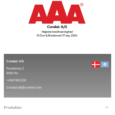
Condair A/S
Parallelvej 2
8680 Ry
+4587882100
Condair.dk@condair.com
Produkter