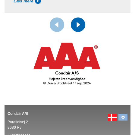
Læs mere
Condair A/S
Parallelvej 2
8680 Ry