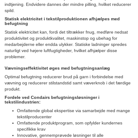
indtjening. Endvidere dannes der mindre pilling, hvilket reducerer
spild.
Statisk elektricitet i tekstilproduktionen afhjælpes med
befugtning
Statisk elektricitet kan, fordi det tiltrækker fnug, medføre nedsat
produktivitet og produktkvalitet, maskinstop og ubehag for
medarbejderne eller endda ulykker. Statiske ladninger spredes
naturligt ved højere luftfugtigheder, hvilket afhjælper disse
problemer.
Vævningseffektivitet øges med befugtningsanlæg
Optimal befugtning reducerer brud på garn i forbindelse med
vævning og reducerer stilstandstid samt væverknob i det færdige
produkt.
Fordele ved Condairs befugtningsløsninger i
tekstilindustrien:
Omfattende global ekspertise via samarbejde med mange
tekstilproducenter
Omfattende produktprogram, som opfylder kundernes
specifikke krav
Innovative, gennemprøvede løsninger til alle