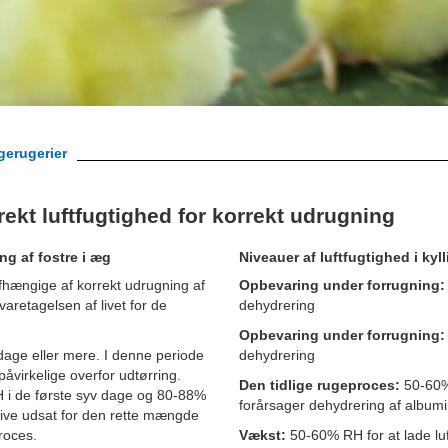
erugerier
ekt luftfugtighed for korrekt udrugning
ng af fostre i æg
Niveauer af luftfugtighed i kyl
afhængige af korrekt udrugning af
Opbevaring under forrugning:
varetagelsen af livet for de
dehydrering
Opbevaring under forrugning:
dage eller mere. I denne periode
dehydrering
åvirkelige overfor udtørring.
Den tidlige rugeproces:
50-60% 
H i de første syv dage og 80-88%
forårsager dehydrering af albumi
blive udsat for den rette mængde
proces.
Vækst:
50-60% RH for at lade luft