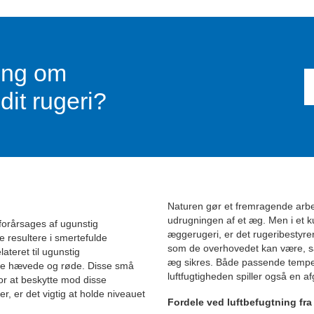
ning om
dit rugeri?
Naturen gør et fremragende arbej
udrugningen af et æg. Men i et ku
 forårsages af ugunstig
æggerugeri, er det rugeribestyrer
e resultere i smertefulde
som de overhovedet kan være, så 
ateret til ugunstig
æg sikres.
Både passende tempera
live hævede og røde. Disse små
luftfugtigheden spiller også en a
or at beskytte mod disse
r, er det vigtig at holde niveauet
Fordele ved luftbefugtning fra