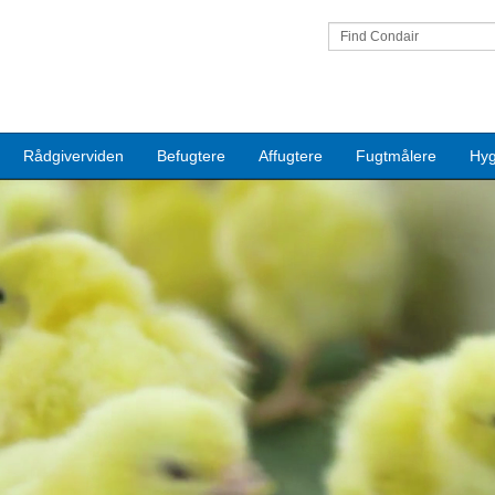
Find Condair
Rådgiverviden
Befugtere
Affugtere
Fugtmålere
Hyg