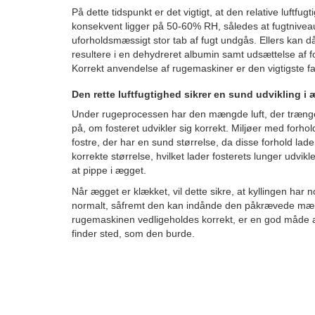
På dette tidspunkt er det vigtigt, at den relative luftfu
konsekvent ligger på 50-60% RH, således at fugtnivea
uforholdsmæssigt stor tab af fugt undgås. Ellers kan då
resultere i en dehydreret albumin samt udsættelse af fo
Korrekt anvendelse af rugemaskiner er den vigtigste fakt
Den rette luftfugtighed sikrer en sund udvikling i
Under rugeprocessen har den mængde luft, der trænger 
på, om fosteret udvikler sig korrekt. Miljøer med forh
fostre, der har en sund størrelse, da disse forhold lade
korrekte størrelse, hvilket lader fosterets lunger udvikl
at pippe i ægget.
Når ægget er klækket, vil dette sikre, at kyllingen har 
normalt, såfremt den kan indånde den påkrævede mængd
rugemaskinen vedligeholdes korrekt, er en god måde a
finder sted, som den burde.