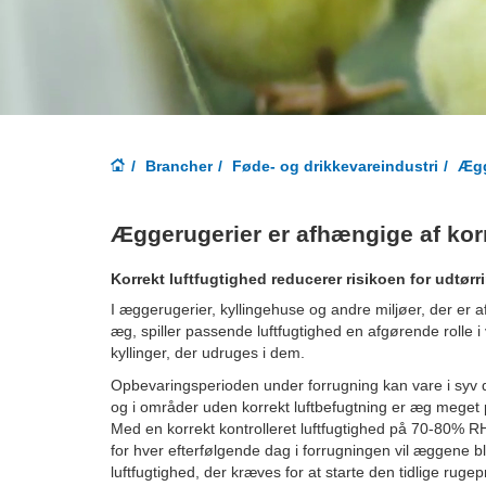
Brancher
Føde- og drikkevareindustri
Ægg
Æggerugerier er afhængige af korr
Korrekt luftfugtighed reducerer risikoen for udtørri
I æggerugerier, kyllingehuse og andre miljøer, der er 
æg, spiller passende luftfugtighed en afgørende rolle i 
kyllinger, der udruges i dem.
Opbevaringsperioden under forrugning kan vare i syv 
og i områder uden korrekt luftbefugtning er æg meget p
Med en korrekt kontrolleret luftfugtighed på 70-80% R
for hver efterfølgende dag i forrugningen vil æggene 
luftfugtighed, der kræves for at starte den tidlige ruge