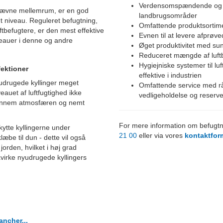
Verdensomspændende og ek
d jævne mellemrum, er en god
landbrugsområder
nt niveau. Reguleret befugtning,
Omfattende produktsortimen
tbefugtere, er den mest effektive
Evnen til at levere afprøve
eauer i denne og andre
Øget produktivitet med su
Reduceret mængde af luft
Hygiejniske systemer til lu
fektioner
effektive i industrien
 udrugede kyllinger meget
Omfattende service med rådg
veauet af luftfugtighed ikke
vedligeholdelse og reserve
ve gennem atmosfæren og nemt
For mere information om befugtn
kytte kyllingerne under
21 00
eller via vores
kontaktfor
æbe til dun - dette vil også
l jorden, hvilket i høj grad
åvirke nyudrugede kyllingers
ancher...