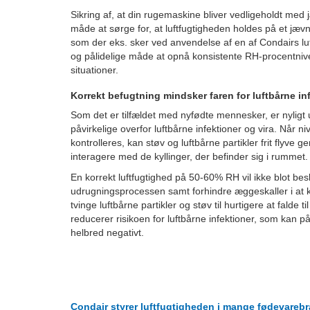
Sikring af, at din rugemaskine bliver vedligeholdt me
måde at sørge for, at luftfugtigheden holdes på et jæv
som der eks. sker ved anvendelse af en af Condairs luf
og pålidelige måde at opnå konsistente RH-procentniv
situationer.
Korrekt befugtning mindsker faren for luftbårne in
Som det er tilfældet med nyfødte mennesker, er nyligt
påvirkelige overfor luftbårne infektioner og vira. Når ni
kontrolleres, kan støv og luftbårne partikler frit fly
interagere med de kyllinger, der befinder sig i rummet.
En korrekt luftfugtighed på 50-60% RH vil ikke blot bes
udrugningsprocessen samt forhindre æggeskaller i at kl
tvinge luftbårne partikler og støv til hurtigere at falde ti
reducerer risikoen for luftbårne infektioner, som kan p
helbred negativt.
Condair styrer luftfugtigheden i mange fødevarebr