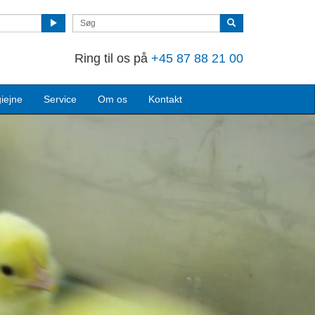
Ring til os på
+45 87 88 21 00
iejne
Service
Om os
Kontakt