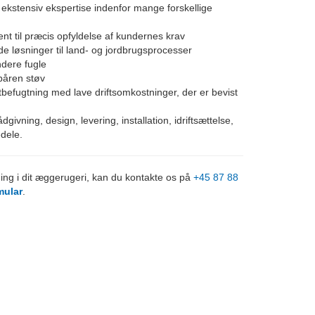
stensiv ekspertise indenfor mange forskellige
t til præcis opfyldelse af kundernes krav
de løsninger til land- og jordbrugsprocesser
ndere fugle
båren støv
ftbefugtning med lave driftsomkostninger, der er bevist
ivning, design, levering, installation, idriftsættelse,
dele.
ing i dit æggerugeri, kan du kontakte os på
+45 87 88
mular
.