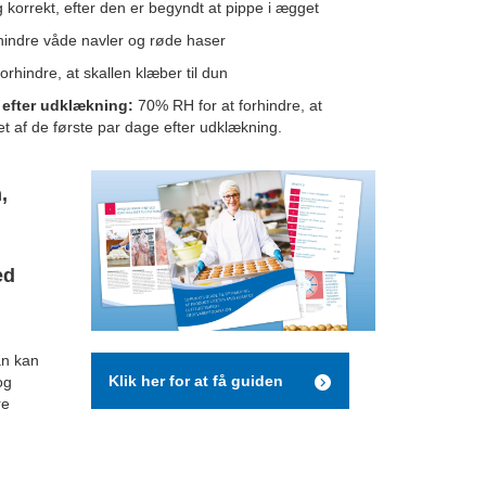
g korrekt, efter den er begyndt at pippe i ægget
hindre våde navler og røde haser
rhindre, at skallen klæber til dun
 efter udklækning:
70% RH for at forhindre, at
bet af de første par dage efter udklækning.
,
ed
an kan
Klik her for at få guiden
og
re