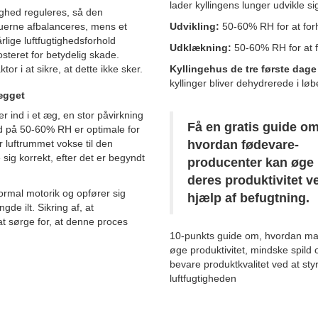
lader kyllingens lunger udvikle si
gtighed reguleres, så den
uerne afbalanceres, mens et
Udvikling:
50-60% RH for at for
rlige luftfugtighedsforhold
Udklækning:
50-60% RH for at fo
steret for betydelig skade.
or i at sikre, at dette ikke sker.
Kyllingehus de tre første dage
kyllinger bliver dehydrerede i lø
 ægget
ind i et æg, en stor påvirkning
Få en gratis guide om
old på 50-60% RH er optimale for
r luftrummet vokse til den
hvordan fødevare-
e sig korrekt, efter det er begyndt
producenter kan øge
deres produktivitet v
normal motorik og opfører sig
hjælp af befugtning.
e ilt. Sikring af, at
t sørge for, at denne proces
10-punkts guide om, hvordan m
øge produktivitet, mindske spild 
bevare produktkvalitet
ved at sty
luftfugtigheden