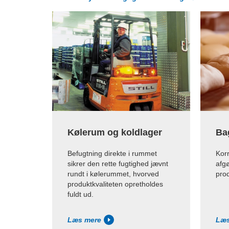
Kølerum og koldlager
Ba
Befugtning direkte i rummet
Kor
sikrer den rette fugtighed jævnt
afg
rundt i kølerummet, hvorved
prod
produktkvaliteten opretholdes
fuldt ud.
Læs mere
Læs