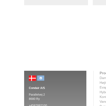
Pro
Dam
Højt
Evap
Condair A/S
Hybr
Parallelvej 2
Kont
8680 Ry
Van
+4587882100