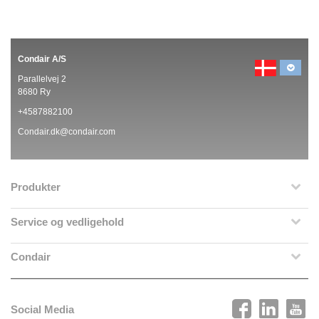
Condair A/S
Parallelvej 2
8680 Ry
+4587882100
Condair.dk@condair.com
Produkter
Service og vedligehold
Condair
Social Media