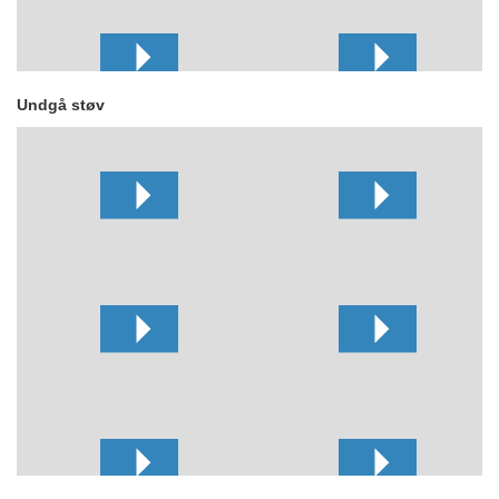
Undgå støv