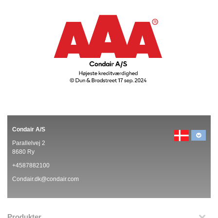
Condair A/S
Parallelvej 2
8680 Ry
+4587882100
Condair.dk@condair.com
Produkter