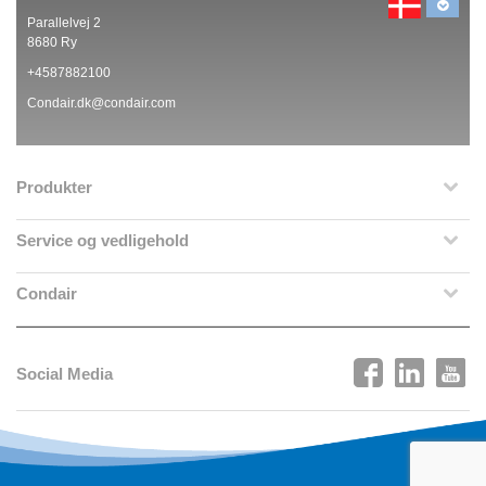
Parallelvej 2
8680 Ry
+4587882100
Condair.dk@condair.com
Produkter
Service og vedligehold
Condair
Social Media