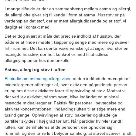
I mange tilfælde er der en sammenhæng mellem astma og allergi,
da allergi ofte giver sig til kende i form af astma. Husstøv er på
verdensplan det stof, der er mest allergiudløsende og et stof, vi
dagligt er i kontakt med.
Det er dog svært at måle det præcise indhold af husstøv, der
både er at finde i møbler, tæpper og senge med mere og svæver
frit i rummet. Det kan derfor være vanskeligt at sige, hvor stor en
mængde husstøv, der helt konkret er med til at udløse
allergisymptomer hos den enkelte.
Astma, allergi og støv i luften
Et studie om astma og allergi viser
, at den indåndede mængde af
mideallergener afhænger af, hvor aktiv den pågældende person
er, og om disse aktiviteter fører til ophvirvling af støv. Modsat vil
der ved lav aktivitet, såsom søvn, blive indåndet en minimal
mængde mideallergener. Faktisk får personer i bevægelse og
aktivitet koncentrationen i indåndingsluften til at stige mere end
tusind gange. Ophvirvlingen af støv, bakterier og skadelige
partikler skyldes i høj grad tør luft. Når partikler hvirvler rundt i
luften, kan de inhaleres af de personer, der opholder sig i
rummet, og den tørre luft betyder samtidig, at støvet svæver rundt