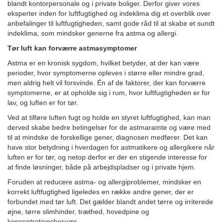
blandt kontorpersonale og i private boliger. Derfor giver vores
eksperter inden for luftfugtighed og indeklima dig et overblik over
anbefalinger til luftfugtigheden, samt gode råd til at skabe et sundt
indeklima, som mindsker generne fra astma og allergi.
Tør luft kan forværre astmasymptomer
Astma er en kronisk sygdom, hvilket betyder, at der kan være
perioder, hvor symptomerne opleves i større eller mindre grad,
men aldrig helt vil forsvinde. Én af de faktorer, der kan forværre
symptomerne, er at opholde sig i rum, hvor luftfugtigheden er for
lav, og luften er for tør.
Ved at tilføre luften fugt og holde en styret luftfugtighed, kan man
derved skabe bedre betingelser for de astmaramte og være med
til at mindske de forskellige gener, diagnosen medfører. Det kan
have stor betydning i hverdagen for astmatikere og allergikere når
luften er for tør, og netop derfor er der en stigende interesse for
at finde løsninger, både på arbejdspladser og i private hjem.
Foruden at reducere astma- og allergiproblemer, mindsker en
korrekt luftfugtighed ligeledes en række andre gener, der er
forbundet med tør luft. Det gælder blandt andet tørre og irriterede
øjne, tørre slimhinder, træthed, hovedpine og
koncentrationsbesvær.