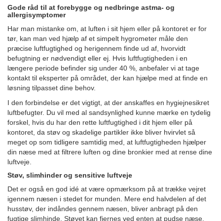
Gode råd til at forebygge og nedbringe astma- og
allergisymptomer
Har man mistanke om, at luften i sit hjem eller på kontoret er for
tør, kan man ved hjælp af et simpelt hygrometer måle den
præcise luftfugtighed og herigennem finde ud af, hvorvidt
befugtning er nødvendigt eller ej. Hvis luftfugtigheden i en
længere periode befinder sig under 40 %, anbefaler vi at tage
kontakt til eksperter på området, der kan hjælpe med at finde en
løsning tilpasset dine behov.
I den forbindelse er det vigtigt, at der anskaffes en hygiejnesikret
luftbefugter. Du vil med al sandsynlighed kunne mærke en tydelig
forskel, hvis du har den rette luftfugtighed i dit hjem eller på
kontoret, da støv og skadelige partikler ikke bliver hvirvlet så
meget op som tidligere samtidig med, at luftfugtigheden hjælper
din næse med at filtrere luften og dine bronkier med at rense dine
luftveje.
Støv, slimhinder og sensitive luftveje
Det er også en god idé at være opmærksom på at trække vejret
igennem næsen i stedet for munden. Mere end halvdelen af det
husstøv, der indåndes gennem næsen, bliver anbragt på den
fugtige slimhinde. Støvet kan fjernes ved enten at pudse næse,