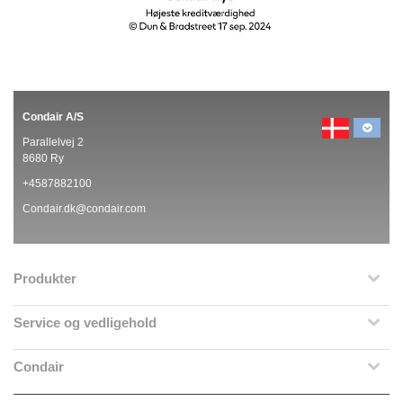
Condair A/S
Parallelvej 2
8680 Ry
+4587882100
Condair.dk@condair.com
Produkter
Service og vedligehold
Condair