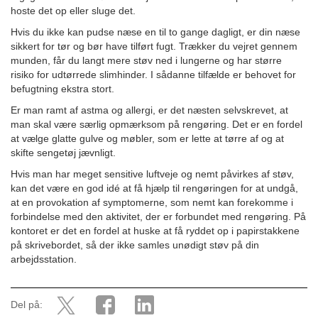
hoste det op eller sluge det.
Hvis du ikke kan pudse næse en til to gange dagligt, er din næse
sikkert for tør og bør have tilført fugt. Trækker du vejret gennem
munden, får du langt mere støv ned i lungerne og har større
risiko for udtørrede slimhinder. I sådanne tilfælde er behovet for
befugtning ekstra stort.
Er man ramt af astma og allergi, er det næsten selvskrevet, at
man skal være særlig opmærksom på rengøring. Det er en fordel
at vælge glatte gulve og møbler, som er lette at tørre af og at
skifte sengetøj jævnligt.
Hvis man har meget sensitive luftveje og nemt påvirkes af støv,
kan det være en god idé at få hjælp til rengøringen for at undgå,
at en provokation af symptomerne, som nemt kan forekomme i
forbindelse med den aktivitet, der er forbundet med rengøring. På
kontoret er det en fordel at huske at få ryddet op i papirstakkene
på skrivebordet, så der ikke samles unødigt støv på din
arbejdsstation.
Del på: