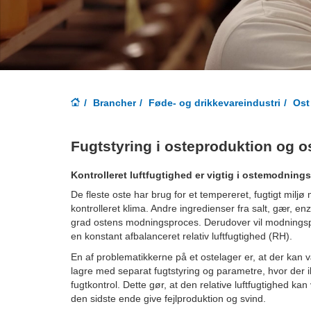
Brancher
Føde- og drikkevareindustri
Ost
Fugtstyring i osteproduktion og o
Kontrolleret luftfugtighed er vigtig i ostemodnin
De fleste oste har brug for et tempereret, fugtigt miljø 
kontrolleret klima. Andre ingredienser fra salt, gær, en
grad ostens modningsproces. Derudover vil modningsp
en konstant afbalanceret relativ luftfugtighed (RH).
En af problematikkerne på et ostelager er, at der k
lagre med separat fugtstyring og parametre, hvor der ik
fugtkontrol. Dette gør, at den relative luftfugtighed ka
den sidste ende give fejlproduktion og svind.