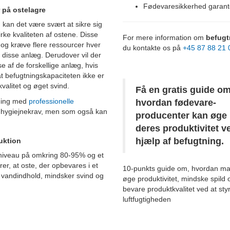
Fødevaresikkerhed garante
 på ostelagre
 kan det være svært at sikre sig
ke kvaliteten af ostene. Disse
For mere information om
befugt
 og kræve flere ressourcer hver
du kontakte os på
+45 87 88 21 
i disse anlæg. Derudover vil der
 af de forskellige anlæg, hvis
 befugtningskapaciteten ikke er
 kvalitet og øget svind.
Få en gratis guide om
sning med
professionelle
hvordan fødevare-
ge hygiejnekrav, men som også kan
producenter kan øge
.
deres produktivitet v
hjælp af befugtning.
uktion
dsniveau på omkring 80-95% og et
r, at oste, der opbevares i et
10-punkts guide om, hvordan m
kt vandindhold, mindsker svind og
øge produktivitet, mindske spild 
bevare produktkvalitet
ved at sty
luftfugtigheden