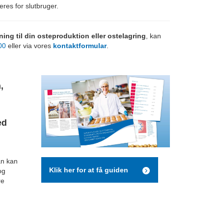
res for slutbruger.
ning til din osteproduktion eller ostelagring
, kan
00
eller via vores
kontaktformular
.
,
ed
an kan
Klik her for at få guiden
og
re