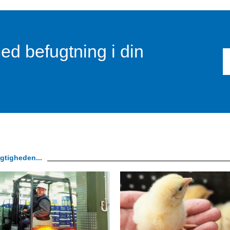
ed befugtning i din
gtigheden...