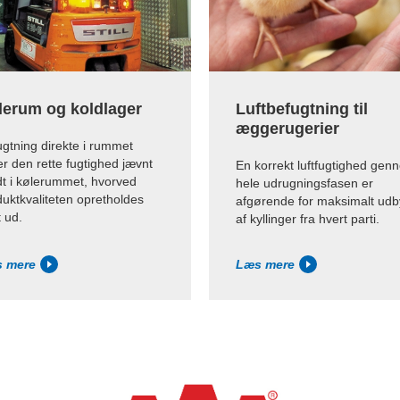
lerum og koldlager
Luftbefugtning til
æggerugerier
gtning direkte i rummet
er den rette fugtighed jævnt
En korrekt luftfugtighed gen
dt i kølerummet, hvorved
hele udrugningsfasen er
uktkvaliteten opretholdes
afgørende for maksimalt udb
t ud.
af kyllinger fra hvert parti.
 mere
Læs mere