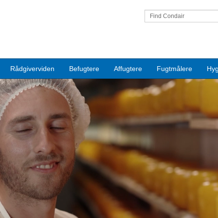
Find Condair
Rådgiverviden
Befugtere
Affugtere
Fugtmålere
Hyg