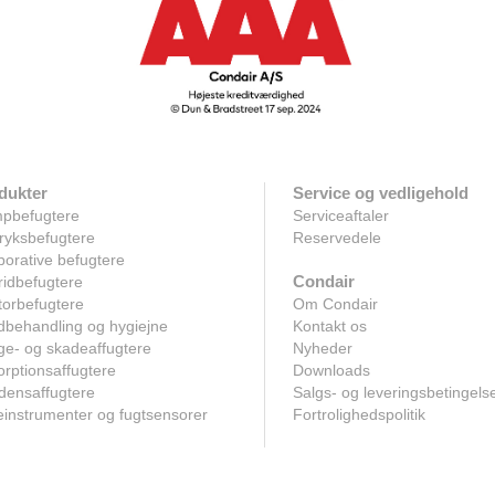
dukter
Service og vedligehold
pbefugtere
Serviceaftaler
ryksbefugtere
Reservedele
orative befugtere
Condair
idbefugtere
orbefugtere
Om Condair
dbehandling og hygiejne
Kontakt os
e- og skadeaffugtere
Nyheder
rptionsaffugtere
Downloads
densaffugtere
Salgs- og leveringsbetingels
instrumenter og fugtsensorer
Fortrolighedspolitik