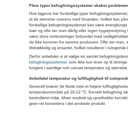
Flere typer befugtningssystemer skaber problemer
Hvis lagerne har forskellige typer befugtningssystemer,
at de stemmer overens med hinanden, hvilket kan påvir
forskellige befugtningssystemer kan være energitunge
især og ofte ser man dårlig eller ingen hygiejnestyring 
være store omkostninger forbundet med vedligeholdelse
de ikke kommer fra samme producent. Ofte ser man, at
tilstrækkelig og ensartet, hvilket resulterer i svingende
Derfor anbefaler vi at vælge en samlet befugtningslø
befugtningssystemer
, som ikke kun lever op til stren
fungere i samtlige rum uanset temperatur og størrelse
Anbefalet temperatur og luftfugtighed til osteprod
Generelt kræver de fleste oste et højere luftfugtighe
temperaturområde på 10-12 °C. Korrekt befugtning sikre
kontrolleret miljø, bliver modnet og opretholder korre
giver ret konsistens i det ønskede produkt.