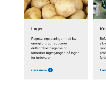
Lager
Kø
Fugtstyringsløsninger med lavt
Befu
energiforbrug reducerer
sikr
driftsomkostningerne og
run
forbedrer fugtstyringen på lager
prod
for fødevarer.
fuld
Læs mere
Læs