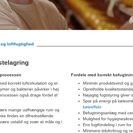
 og luftfugtighed
stelagring
gsprocessen
Fordele med korrekt befugtning
med korrekt luftcirkulation og et
Minimér produktsvind og gi
zymer og bakterier påvirker i høj
Opretholde kvalitetsstanda
rocessen også drage fordel af
Nøjagtig fugtstyring giver
Spar på energi på køleom
køleeffekt
an være mange uafhængige rum og
Befugtningsanlæg med cent
ke findes en tilfredsstillende
Mulighed for hygiejnesikr
n være ustabil og svær at måle og i
Ens fugtfordeling i rum for
Minimere tidsforbrug og res