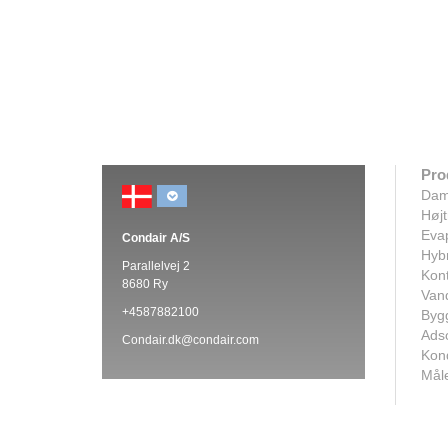
Pro
Dam
Højt
Evap
Condair A/S
Hybr
Parallelvej 2
Kont
8680 Ry
Van
+4587882100
Bygg
Adso
Condair.dk@condair.com
Kon
Måle