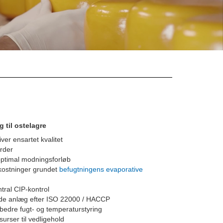
 til ostelagre
ver ensartet kvalitet
rder
 optimal modningsforløb
kostninger grundet
befugtningens evaporative
ral CIP-kontrol
ede anlæg efter ISO 22000 / HACCP
 bedre fugt- og temperaturstyring
urser til vedligehold