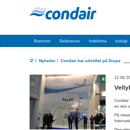
Brancher
Referencer
Indeklima
Indsigt
Nyheder
Condair har udstillet på Drupa
12.06.2
Vell
Condair 
en stor 
På messe
Internat
Desuden 