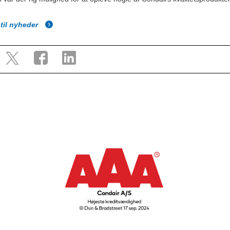
.
 til nyheder