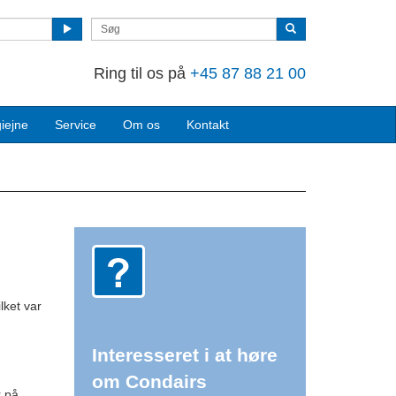
Ring til os på
+45 87 88 21 00
iejne
Service
Om os
Kontakt
lket var
Interesseret i at høre
om Condairs
r på