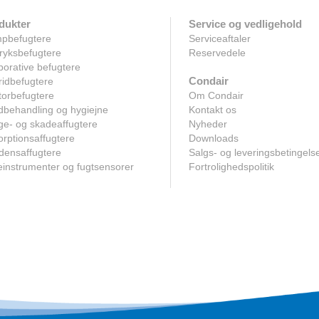
dukter
Service og vedligehold
pbefugtere
Serviceaftaler
ryksbefugtere
Reservedele
orative befugtere
Condair
idbefugtere
orbefugtere
Om Condair
dbehandling og hygiejne
Kontakt os
e- og skadeaffugtere
Nyheder
rptionsaffugtere
Downloads
densaffugtere
Salgs- og leveringsbetingels
instrumenter og fugtsensorer
Fortrolighedspolitik