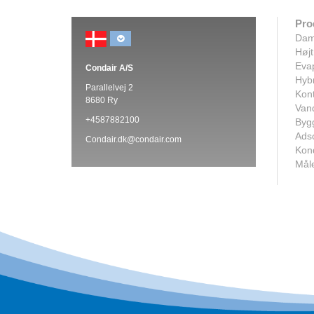
Pro
Dam
Højt
Evap
Condair A/S
Hybr
Parallelvej 2
Kont
8680 Ry
Van
+4587882100
Bygg
Adso
Condair.dk@condair.com
Kon
Måle