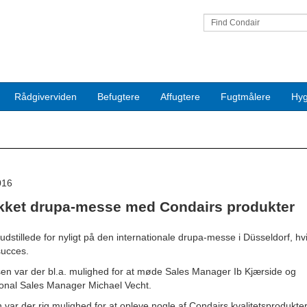
Find Condair
Rådgiverviden
Befugtere
Affugtere
Fugtmålere
Hyg
016
ykket drupa-messe med Condairs produkter
udstillede for nyligt på den internationale drupa-messe i Düsseldorf, hvi
succes.
n var der bl.a. mulighed for at møde Sales Manager Ib Kjærside og
ional Sales Manager Michael Vecht.
var der rig mulighed for at opleve nogle af Condairs kvalitetsprodukte