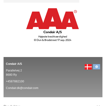
Condair A/S
Parallelvej 2
8680 Ry
+4587882100
Condair.dk@condair.com