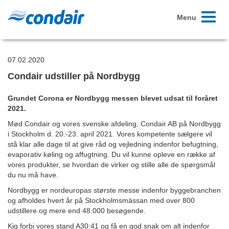
Toggle
Menu
navigati
07.02.2020
Condair udstiller på Nordbygg
Grundet Corona er Nordbygg messen blevet udsat til foråret
2021.
Mød Condair og vores svenske afdeling, Condair AB på Nordbygg
i Stockholm d. 20.-23. april 2021. Vores kompetente sælgere vil
stå klar alle dage til at give råd og vejledning indenfor befugtning,
evaporativ køling og affugtning. Du vil kunne opleve en række af
vores produkter, se hvordan de virker og stille alle de spørgsmål
du nu må have.
Nordbygg er nordeuropas største messe indenfor byggebranchen
og afholdes hvert år på Stockholmsmässan med over 800
udstillere og mere end 48.000 besøgende.
Kig forbi vores stand A30:41 og få en god snak om alt indenfor