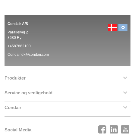
Condair A/S
Parallelvej 2
8680 Ry
+4587882100
Condair.dk@condair.com
Produkter
Service og vedligehold
Condair
Social Media