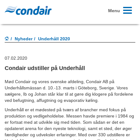
Toggle
Menu
navigati
Nyheder
Underhåll 2020
07.02.2020
Condair udstiller på Underhåll
Mød Condair og vores svenske afdeling, Condair AB på
Underhållsmässan d. 10.-13. marts i Göteborg, Sverige. Vores
sælgere, Ib og Johan står klar til at gøre dig klogere på fordelene
ved befugtning, affugtning og evaporativ køling.
Underhåll
er et mødested på tværs af brancher med fokus på
produktion og vedligeholdelse. Messen havde premiere i 1984 og
er fortsat med at udvikle sig med tiden. Som sådan er det en
opdateret arena for den nyeste teknologi, samt et sted, der øger
færdigheder og udveksler erfaringer. Med over 330 udstillere er