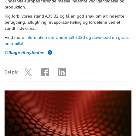
Underhåll europas førende messe indenfor vedligeholdelse og
produktion.
Kig forbi vores stand A03:32 og få en god snak om alt indenfor
befugtning, affugtning, evaporativ køling og fordelene ved et
sundt indeklima.
Find mere
information om Underhåll 2020 og download en gratis
entrebillet
.
Tilbage til nyheder
Del på: