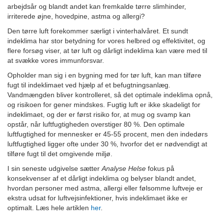
arbejdsår og blandt andet kan fremkalde tørre slimhinder,
irriterede øjne, hovedpine, astma og allergi?
Den tørre luft forekommer særligt i vinterhalvåret. Et sundt
indeklima har stor betydning for vores helbred og effektivitet, og
flere forsøg viser, at tør luft og dårligt indeklima kan være med til
at svække vores immunforsvar.
Opholder man sig i en bygning med for tør luft, kan man tilføre
fugt til indeklimaet ved hjælp af et befugtningsanlæg.
Vandmængden bliver kontrolleret, så det optimale indeklima opnå,
og risikoen for gener mindskes. Fugtig luft er ikke skadeligt for
indeklimaet, og der er først risiko for, at mug og svamp kan
opstår, når luftfugtigheden overstiger 80 %. Den optimale
luftfugtighed for mennesker er 45-55 procent, men den indedørs
luftfugtighed ligger ofte under 30 %, hvorfor det er nødvendigt at
tilføre fugt til det omgivende miljø.
I sin seneste udgivelse sætter
Analyse Helse
fokus på
konsekvenser af et dårligt indeklima og belyser blandt andet,
hvordan personer med astma, allergi eller følsomme luftveje er
ekstra udsat for luftvejsinfektioner, hvis indeklimaet ikke er
optimalt. Læs hele artiklen
her
.