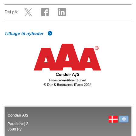
Del på:
Tilbage til nyheder
Condair A/S
Parallelvej 2
8680 Ry