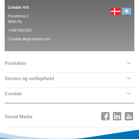
Condair A/S
Parallelvej 2
8680 Ry
+4587882100
Condair.dk@condair.com
Produkter
Service og vedligehold
Condair
Social Media