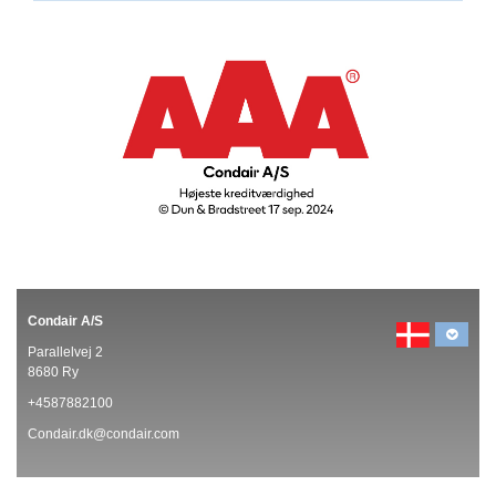
Condair A/S
Parallelvej 2
8680 Ry
+4587882100
Condair.dk@condair.com