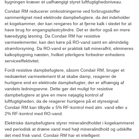
bygningen kræver et uafhængigt styret luftfugtighedsniveau.
Condair RM reducerer omkostningerne ved forbrugsstoffer
sammenlignet med elektrode dampbefugtere, da det indeholder
et kogekammer, der kan rengøres for at fjerne kalk i stedet for at
have brug for engangsplastcylindre. Det er derfor også en mere
bæredygtig løsning. Da Condair RM har resistive
varmeelementer, kan den køre på RO-vand samt en almindelig
strømforsyning. Da RO-vand er praktisk talt mineralfrit, elimineres
kalkopbygning næsten, hvilket yderligere forbedrer enhedens
serviceeffektivitet.
Fordi resistive dampbefugtere, såsom Condair RM, bruger et
nedsænket varmeelement til at skabe damp, reagerer de
hurtigere end en elektrode dampbefugter, der er afhængig af
vandets ledningsevne. Dette gør det muligt for resistive
dampbefugtere at give en mere nøjagtig kontrol af
luftfugtigheden, da de reagerer hurtigere på et styresignal.
Condair RM kan tilbyde ± 5% RF-kontrol med alm. vand eller ±
2% RF-kontrol med RO-vand.
Elektriske dampbefugtere styrer mineralindholdet i kogekammeret
ved periodisk at dræne vand med højt mineralindhold og udskifte
det med frisk vand. Condair RM har et intelligent