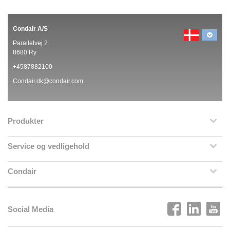
Condair A/S
Parallelvej 2
8680 Ry
+4587882100
Condair.dk@condair.com
Produkter
Service og vedligehold
Condair
Social Media