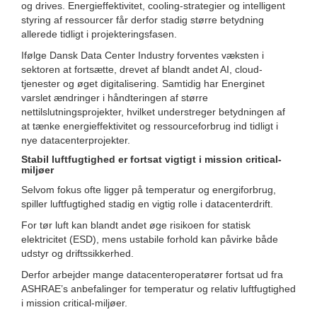
og drives. Energieffektivitet, cooling-strategier og intelligent
styring af ressourcer får derfor stadig større betydning
allerede tidligt i projekteringsfasen.
Ifølge Dansk Data Center Industry forventes væksten i
sektoren at fortsætte, drevet af blandt andet AI, cloud-
tjenester og øget digitalisering. Samtidig har Energinet
varslet ændringer i håndteringen af større
nettilslutningsprojekter, hvilket understreger betydningen af
at tænke energieffektivitet og ressourceforbrug ind tidligt i
nye datacenterprojekter.
Stabil luftfugtighed er fortsat vigtigt i mission critical-
miljøer
Selvom fokus ofte ligger på temperatur og energiforbrug,
spiller luftfugtighed stadig en vigtig rolle i datacenterdrift.
For tør luft kan blandt andet øge risikoen for statisk
elektricitet (ESD), mens ustabile forhold kan påvirke både
udstyr og driftssikkerhed.
Derfor arbejder mange datacenteroperatører fortsat ud fra
ASHRAE’s anbefalinger for temperatur og relativ luftfugtighed
i mission critical-miljøer.