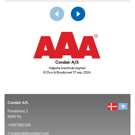
Condair A/S
Parallelvej 2
8680 Ry
+4587882100
Condair.dk@condair.com