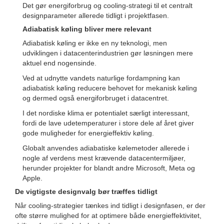
Det gør energiforbrug og cooling-strategi til et centralt
designparameter allerede tidligt i projektfasen.
Adiabatisk køling bliver mere relevant
Adiabatisk køling er ikke en ny teknologi, men
udviklingen i datacenterindustrien gør løsningen mere
aktuel end nogensinde.
Ved at udnytte vandets naturlige fordampning kan
adiabatisk køling reducere behovet for mekanisk køling
og dermed også energiforbruget i datacentret.
I det nordiske klima er potentialet særligt interessant,
fordi de lave udetemperaturer i store dele af året giver
gode muligheder for energieffektiv køling.
Globalt anvendes adiabatiske kølemetoder allerede i
nogle af verdens mest krævende datacentermiljøer,
herunder projekter for blandt andre Microsoft, Meta og
Apple.
De vigtigste designvalg bør træffes tidligt
Når cooling-strategier tænkes ind tidligt i designfasen, er der
ofte større mulighed for at optimere både energieffektivitet,