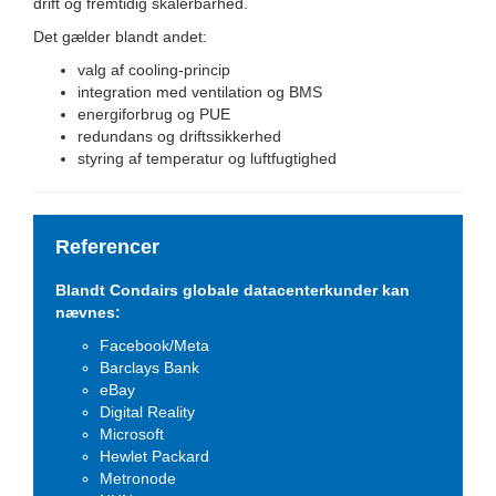
drift og fremtidig skalerbarhed.
Det gælder blandt andet:
valg af cooling-princip
integration med ventilation og BMS
energiforbrug og PUE
redundans og driftssikkerhed
styring af temperatur og luftfugtighed
Referencer
Blandt Condairs globale datacenterkunder kan
nævnes:
Facebook/Meta
Barclays Bank
eBay
Digital Reality
Microsoft
Hewlet Packard
Metronode