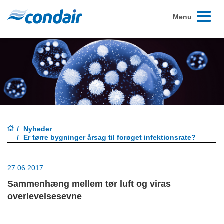
Toggle
Menu
navigati
Nyheder
Er tørre bygninger årsag til forøget infektionsrate?
27.06.2017
Sammenhæng mellem tør luft og viras
overlevelsesevne