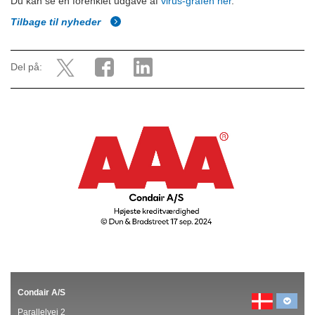
Du kan se en forenklet udgave af
virus-grafen her
.
Tilbage til nyheder
Del på:
Condair A/S
Parallelvej 2