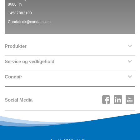
8680 Ry
+4587882100
Condair.dk@condair.com
Produkter
Service og vedligehold
Condair
Social Media