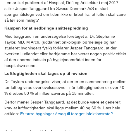
I en artikel publiceret af Hospital, Drift og Arkitektur i maj 2017
stiller Jesper Tanggaard fra Sweco Danmark A/S et stort
spørgsmålstegn ved om tiden ikke er løbet fra, at luften skal være
så tør som muligt?
Kampen for at nedbringe smittespredning
Med baggrund i en undersøgelse foretaget af Dr. Stephanie
Taylor, MD, M Arch. (uddannet onkologisk børnelæge og har
studeret bygningers fysik) forklarer Jesper Tanggaard, at der
hverken i udlandet eller herhjemme har været nogen positiv effekt
af den enorme indsats på hygiejneområdet inden for
hospitalsvæsenet.
Luftfugtigheden skal tages op til revision
Dr. Taylors undersøgelse viser, at der er en sammenhæng mellem
tør luft og viras overlevelsesevne - når luftfugtigheden er over 40
% dræbes 80 % af influenzavirus på 15 minutter.
Derfor mener Jesper Tanggaard, at det burde være et generelt
krav at luftfugtigheden skal ligge mellem 40 og 60 %. Læs hele
artiklen:
Er tørre bygninger årsag til forøget infektionsrate?