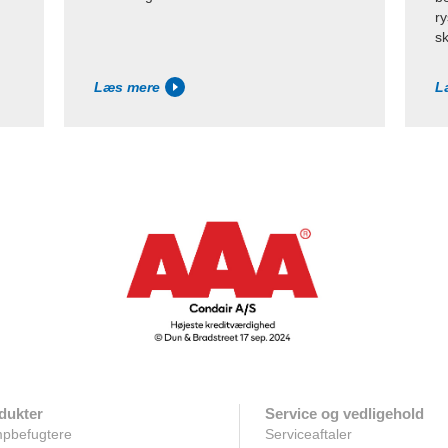
ry
sk
Læs mere
L
dukter
Service og vedligehold
pbefugtere
Serviceaftaler