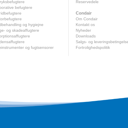
ryksbefugtere
Reservedele
orative befugtere
Condair
idbefugtere
orbefugtere
Om Condair
dbehandling og hygiejne
Kontakt os
e- og skadeaffugtere
Nyheder
rptionsaffugtere
Downloads
densaffugtere
Salgs- og leveringsbetingels
instrumenter og fugtsensorer
Fortrolighedspolitik