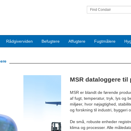
Find Condair
Rådgiverviden
Befugtere
Affugtere
Fugtmålere
Hyg
ere
Next
MSR dataloggere til
MSR er blandt de førende produc
af fugt, temperatur, tryk, lys og 
miljøer, hvor nøjagtighed, stabil
og forskning til industri, byggeri 
De små, robuste enheder registrer
klima og processer. Alle måledat