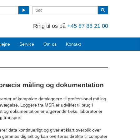
Ring til os på
+45 87 88 21 00
iejne
Service
Om os
Kontakt
 præcis måling og dokumentation
enter af kompakte dataloggere til professionel måling
bevægelse. Loggere fra MSR er udviklet til brug i
itet og dokumentation er afgørende f.eks. laboratorier
og transport.
er data kontinuerligt og giver et klart overblik over
a gemmes digitalt og kan overføres direkte til computer