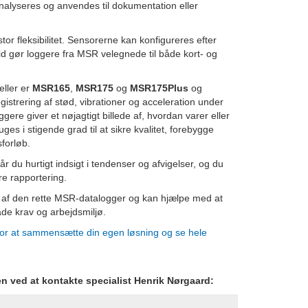
analyseres og anvendes til dokumentation eller
r fleksibilitet. Sensorerne kan konfigureres efter
id gør loggere fra MSR velegnede til både kort- og
eller er
MSR165
,
MSR175
og
MSR175Plus
og
gistrering af stød, vibrationer og acceleration under
gere giver et nøjagtigt billede af, hvordan varer eller
uges i stigende grad til at sikre kvalitet, forebygge
forløb.
r du hurtigt indsigt i tendenser og afvigelser, og du
re rapportering.
lg af den rette MSR-datalogger og kan hjælpe med at
både krav og arbejdsmiljø.
for at sammensætte din egen løsning og se hele
n ved at kontakte specialist Henrik Nørgaard: