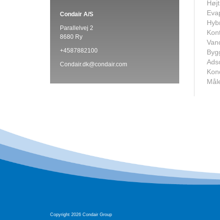
Højt
Evap
Condair A/S
Hybr
Parallelvej 2
Kont
8680 Ry
Van
+4587882100
Bygg
Adso
Condair.dk@condair.com
Kon
Måle
Copyright 2026 Condair Group