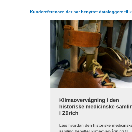
Kundereferencer, der har benyttet dataloggere til 
Klimaovervågning i den
historiske medicinske samli
i Zürich
Læs hvordan den historiske medicinsk
samling benytter klimaovervågning til