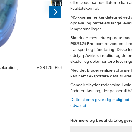
eller cloud, så resultaterne kan 
kvalitetskontrol.
MSR-serien er kendetegnet ved sto
opgave, og batteriets lange levet
langtidsmålinger.
Blandt de mest efterspurgte mod
MSR175Pro
, som anvendes til re
transport og håndtering. Disse log
udstyr påvirkes i realtid, og de br
skader og dokumentere leverings
algbare stødintervaller og
Med det brugervenlige software få
kan nemt eksportere data til vide
Condair tilbyder rådgivning i va
finde en løsning, der passer til 
Dette skema giver dig mulighed 
udvalget.
Hør mere og bestil dataloggere