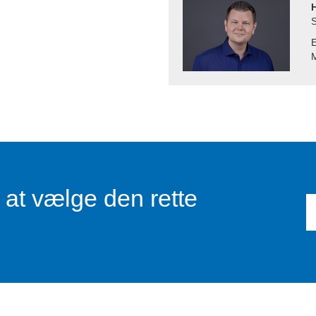
E
M
l at vælge den rette