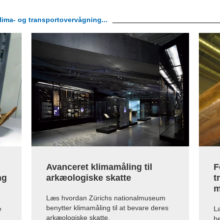
klima- og transportovervågning...
F
Avanceret klimamåling til
ng
t
arkæologiske skatte
m
Læs hvordan Zürichs nationalmuseum
benytter klimamåling til at bevare deres
e
Læ
arkæologiske skatte.
be