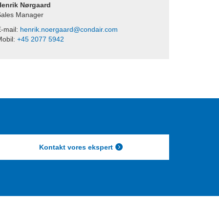
Henrik Nørgaard
Sales Manager
-mail:
henrik.noergaard@condair.com
obil:
+45 2077 5942
Kontakt vores ekspert