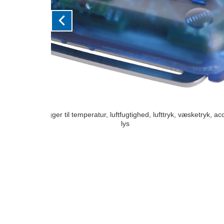
MSR175: Fleksibel transportdatalogger med to v
klimaovervågning