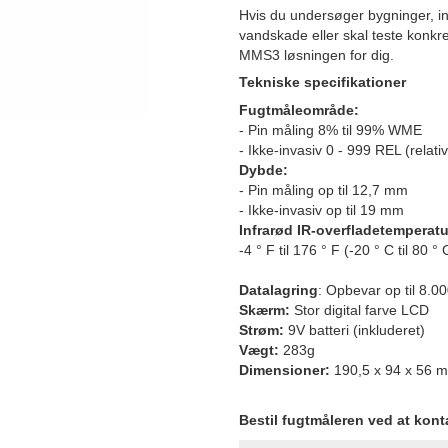
Hvis du undersøger bygninger, in
vandskade eller skal teste konkre
MMS3 løsningen for dig.
Tekniske specifikationer
Fugtmåleområde:
- Pin måling 8% til 99% WME
- Ikke-invasiv 0 - 999 REL (relativ
Dybde:
- Pin måling op til 12,7 mm
- Ikke-invasiv op til 19 mm
Infrarød IR-overfladetemperat
-4 ° F til 176 ° F (-20 ° C til 80 ° 
Datalagring
: Opbevar op til 8.0
Skærm:
Stor digital farve LCD
Strøm:
9V batteri (inkluderet)
Vægt:
283g
Dimensioner:
190,5 x 94 x 56 
Bestil fugtmåleren ved at kon