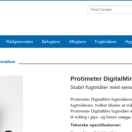
Find Condair
Rådgiverviden
Befugtere
Affugtere
Fugtmålere
Hyg
gtmålere
Protimeter DigitalMi
Stabil fugtmåler med sens
Protimeter DigitalMini fugtmåler
fugtmåleren, hvilket tillader at m
Protimeter DigitalMini fugtmåle
til måling i gips- og beton vægge 
Tekniske specifikationer: