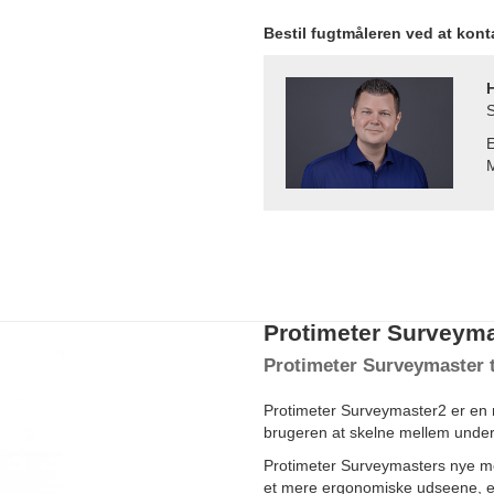
Bestil fugtmåleren ved at kon
S
E
M
Protimeter Surveyma
Protimeter Surveymaster t
Protimeter Surveymaster2 er en n
brugeren at skelne mellem underf
Protimeter Surveymasters nye mo
et mere ergonomiske udseene, en