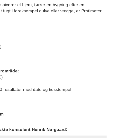
spicerer et hjem, tørrer en bygning efter en
t fugt i foreksempel gulve eller vægge, er Protimeter
)
urområde:
C)
00 resultater med dato og tidsstempel
mm
takte konsulent Henrik Nørgaard: