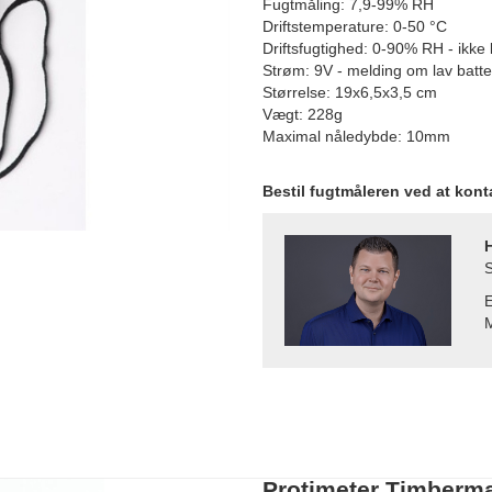
Fugtmåling: 7,9-99% RH
Driftstemperature: 0-50
°
C
Driftsfugtighed: 0-90% RH - ikke
Strøm: 9V - melding om lav batter
Størrelse: 19x6,5x3,5 cm
Vægt: 228g
Maximal nåledybde: 10mm
Bestil fugtmåleren ved at kon
S
E
M
Protimeter Timberma