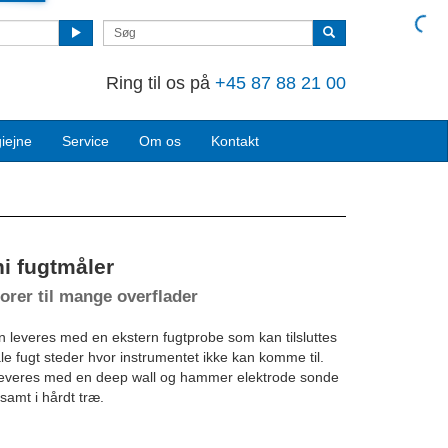
Ring til os på
+45 87 88 21 00
iejne
Service
Om os
Kontakt
ni fugtmåler
orer til mange overflader
en leveres med en ekstern fugtprobe som kan tilsluttes
åle fugt steder hvor instrumentet ikke kan komme til.
r leveres med en deep wall og hammer elektrode sonde
samt i hårdt træ.