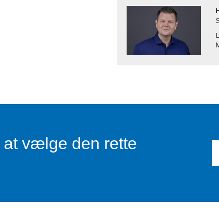
S
E
M
l at vælge den rette