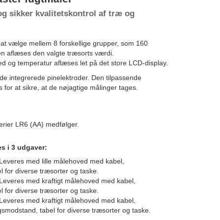
og sikker kvalitetskontrol af træ og
 at vælge mellem 8 forskellige grupper, som 160
en aflæses den valgte træsorts værdi.
d og temperatur aflæses let på det store LCD-display.
de integrerede pinelektroder. Den tilpassende
 for at sikre, at de nøjagtige målinger tages.
terier LR6 (AA) medfølger.
s i 3 udgaver:
: Leveres med lille målehoved med kabel,
l for diverse træsorter og taske.
: Leveres med kraftigt målehoved med kabel,
l for diverse træsorter og taske.
: Leveres med kraftigt målehoved med kabel,
ngsmodstand, tabel for diverse træsorter og taske.