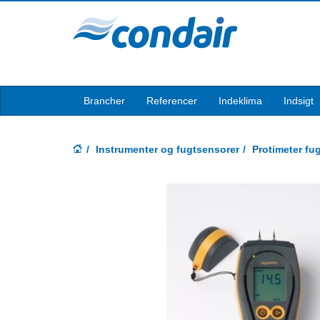
Brancher
Referencer
Indeklima
Indsigt
Instrumenter og fugtsensorer
Protimeter fu