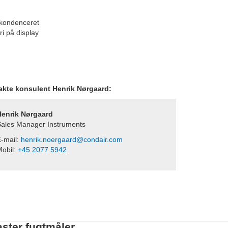
 kondenceret
i på display
takte konsulent Henrik Nørgaard:
Henrik Nørgaard
ales Manager Instruments
-mail:
henrik.noergaard@condair.com
obil:
+45 2077 5942
ster fugtmåler