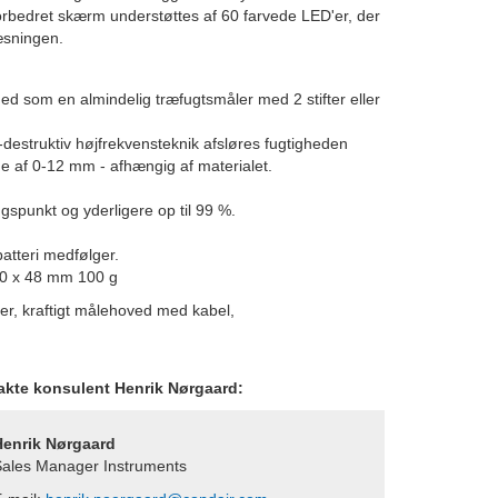
orbedret skærm understøttes af 60 farvede LED'er, der
æsningen.
d som en almindelig træfugtsmåler med 2 stifter eller
estruktiv højfrekvensteknik afsløres fugtigheden
de af 0-12 mm - afhængig af materialet.
ngspunkt og yderligere op til 99 %.
batteri medfølger.
30 x 48 mm 100 g
, kraftigt målehoved med kabel,
takte konsulent Henrik Nørgaard:
Henrik Nørgaard
ales Manager Instruments