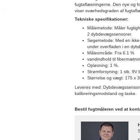
fugtaflæsningerne. Den nye og f
viser sværhedsgraden af fugtafl
Tekniske specifikationer:
Målemetode: Måler fugtighe
2 dybdevægssensorer.
Søgemetode: Med en ikke-d
under overfladen i en dyb
Måleområde: Fra 6.1 %
vandindhold til fibermætni
Opløsning: 1 %.
Strømforsyning: 1 stk. 9V 
Størrelse og vægt: 175 x 
Leveres med: Dybdevægssensorer
kalibreringsmodstand og taske.
Bestil fugtmåleren ved at kon
S