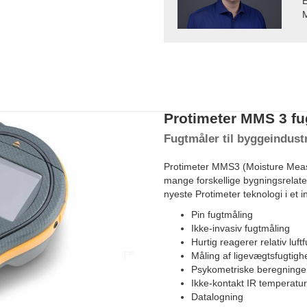
E
M
Protimeter MMS 3 fu
Fugtmåler til byggeindust
Protimeter MMS3 (Moisture Measu
mange forskellige bygningsrelat
nyeste Protimeter teknologi i et in
Pin fugtmåling
Ikke-invasiv fugtmåling
Hurtig reagerer relativ lu
Måling af ligevægtsfugtigh
Psykometriske beregning
Ikke-kontakt IR temperatu
Datalogning