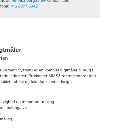
-mail:
henrik.noergaard@condair.com
obil:
+45 2077 5942
gtmåler
rien
rement System) er en komplet fugtmåler til brug i
erede industrier. Protimeter MMS3 repræsenterer den
tuitivt, robust og fuldt funktionelt design.
ftfugtighed og temperaturmåling
ed i betongulve
er
rmåling