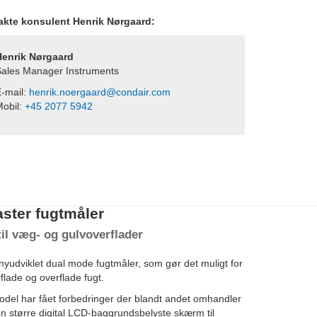
takte konsulent Henrik Nørgaard:
Henrik Nørgaard
ales Manager Instruments
-mail:
henrik.noergaard@condair.com
obil:
+45 2077 5942
ster fugtmåler
il væg- og gulvoverflader
yudviklet dual mode fugtmåler, som gør det muligt for
lade og overflade fugt.
del har fået forbedringer der blandt andet omhandler
 større digital LCD-baggrundsbelyste skærm til