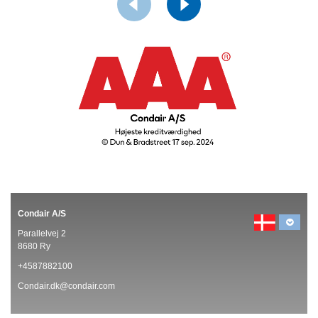
Condair A/S
Parallelvej 2
8680 Ry
+4587882100
Condair.dk@condair.com