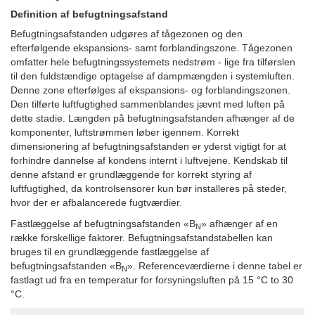
Definition af befugtningsafstand
Befugtningsafstanden udgøres af tågezonen og den
efterfølgende ekspansions- samt forblandingszone. Tågezonen
omfatter hele befugtningssystemets nedstrøm - lige fra tilførslen
til den fuldstændige optagelse af dampmængden i systemluften.
Denne zone efterfølges af ekspansions- og forblandingszonen.
Den tilførte luftfugtighed sammenblandes jævnt med luften på
dette stadie. Længden på befugtningsafstanden afhænger af de
komponenter, luftstrømmen løber igennem. Korrekt
dimensionering af befugtningsafstanden er yderst vigtigt for at
forhindre dannelse af kondens internt i luftvejene. Kendskab til
denne afstand er grundlæggende for korrekt styring af
luftfugtighed, da kontrolsensorer kun bør installeres på steder,
hvor der er afbalancerede fugtværdier.
Fastlæggelse af befugtningsafstanden «B
» afhænger af en
N
række forskellige faktorer. Befugtningsafstandstabellen kan
bruges til en grundlæggende fastlæggelse af
befugtningsafstanden «B
». Referenceværdierne i denne tabel er
N
fastlagt ud fra en temperatur for forsyningsluften på 15 °C to 30
°C.