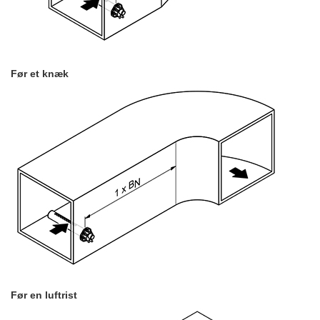
Før et knæk
Før en luftrist