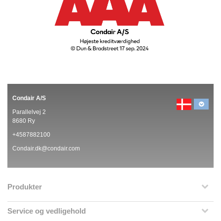
Condair A/S
Parallelvej 2
8680 Ry
+4587882100
Condair.dk@condair.com
Produkter
Service og vedligehold