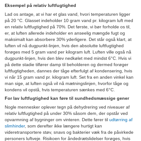
Eksempel på relativ luftfugtighed
Lad os antage, at vi har et glas vand, hvori temperaturen ligger
på 20 °C. Glasset indeholder 10 gram vand pr. kilogram luft med
en relativ luftfugtighed på 70%. Det første, vi bør forholde os til,
er, at luften allerede indeholder en anseelig mængde fugt og
maksimalt kan absorbere 30% yderligere. Det står også klart, at
luften vil nå dugpunkt-linjen, hvis den absolutte luftfugtighed
forøges med 5 gram vand per kilogram luft. Luften ville også nå
dugpunkt-linjen, hvis den blev nedkølet med mindst 6°C. Hvis vi
på dette stadie tilfører damp til beholderen og dermed forøger
luftfugtigheden, dannes der tåge efterfulgt af kondensering, hvis
vi når 15 gram vand pr. kilogram luft. Set fra en anden vinkel kan
man sige, at luften også vil nå mætningslinjen, hvorfor tåge og
kondens vil opstå, hvis temperaturen sænkes med 6°C.
For lav luftfugtighed kan føre til sundhedsmæssige gener
Nogle mennesker oplever tegn på dehydrering ved niveauer af
relativ luftfugtighed på under 30% såsom dem, der opstår ved
opvarmning af bygninger om vinteren. Dette fører til
udtørring af
slimhinder
, som derefter ikke længere hurtigt kan
videretransportere støv, snavs og bakterier væk fra de påvirkede
personers luftveje. Risikoen for åndedrætslidelser forøges, hvis