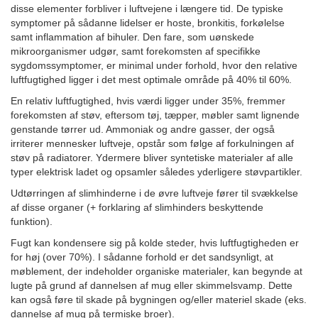
disse elementer forbliver i luftvejene i længere tid. De typiske
symptomer på sådanne lidelser er hoste, bronkitis, forkølelse
samt inflammation af bihuler. Den fare, som uønskede
mikroorganismer udgør, samt forekomsten af specifikke
sygdomssymptomer, er minimal under forhold, hvor den relative
luftfugtighed ligger i det mest optimale område på 40% til 60%.
En relativ luftfugtighed, hvis værdi ligger under 35%, fremmer
forekomsten af støv, eftersom tøj, tæpper, møbler samt lignende
genstande tørrer ud. Ammoniak og andre gasser, der også
irriterer mennesker luftveje, opstår som følge af forkulningen af
støv på radiatorer. Ydermere bliver syntetiske materialer af alle
typer elektrisk ladet og opsamler således yderligere støvpartikler.
Udtørringen af slimhinderne i de øvre luftveje fører til svækkelse
af disse organer (+ forklaring af slimhinders beskyttende
funktion).
Fugt kan kondensere sig på kolde steder, hvis luftfugtigheden er
for høj (over 70%). I sådanne forhold er det sandsynligt, at
møblement, der indeholder organiske materialer, kan begynde at
lugte på grund af dannelsen af mug eller skimmelsvamp. Dette
kan også føre til skade på bygningen og/eller materiel skade (eks.
dannelse af mug på termiske broer).