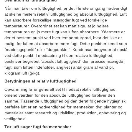
Definition af luftfugtighed
Når man taler om luftfugtighed, er det i første omgang nødvendigt
at skelne mellem relativ luftfugtighed og absolut luftfugtighed. Luft
kan absorbere forskellige mængder fugt ved forskellige
temperaturer. Overordnet set kan man sige, at jo højere
temperaturen er, jo mere fugt kan luften absorbere. Ydermere er
der et bestemt punkt ved hver temperaturgrad, hvor det ikke er
muligt for luften at absorbere mere fugt. Dette punkt er kendt som
”mætningspunkt” eller ”dugpunktet”. Kondensat begynder at opstå
ved dette punkt. I modsætning til den relative luftfugtighed,
beskriver begrebet ”absolut luftfugtighed” den præcise mængde
fugt, som luften indeholder, angivet i antal gram af vand pr.
kilogram luft (g/kg).
Betydningen af relativ luftfugtighed
Opvarmning fører generelt set til nedsat relativ luftfugtighed,
omend værdien for den absolutte luftfugtighed forbliver den
samme. Passende luftfugtighed og den deraf følgende hygiejnisk
perfekte luft er en nødvendighed for mennesker, dyr, planter og
materialer samt research og udvikling, produktion, opbevaring og
vedligehold.
Tør luft suger fugt fra mennesker