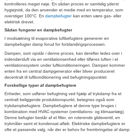
kontrolleres meget nøje. En sådan proces er samtidig yderst
hygiejnisk, da den anvender et medie med en temperatur, som
overstiger 100°C. En
dampbefugter
kan enten være gas- eller
elektrisk drevet.
Sådan fungerer en dampbefugter
I modsætning til evaporative luftbefugtere genererer en
dampbefugter damp forud for forblandingsprocessen.
Dampen, som opstår i denne proces, kan derefter ledes over i
indendørsluft via en ventilationsenhed eller tilføres luften i et
ventilationssystem under luftkonditioneringen. Dampen kommer
enten fra en central dampgenerator eller bliver produceret
decentralt til luftkonditionering ved befugtningspunktet.
Forskellige typer af dampbefugtere
Enheder, som udfører befugtning ved hjælp af trykdamp fra et
centralt beliggende produktionspunkt, betegnes også som
trykdampbefugtere. Dampbefugtere af denne type bruges i
kombination med HVAC-systemer (ventilations- og klimaanlæg).
Denne befugter består af et filter, en roterende glideventil, en
trykmåler samt et kondensat-afløb. Elektriske dampbefugtere er
ofte et passende valg, når der er behov for frembringelse af damp