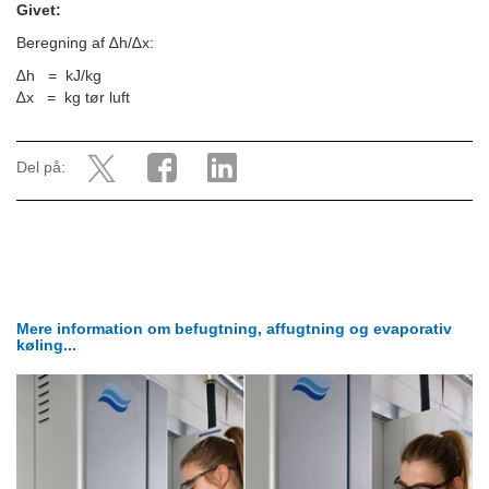
Givet:
Beregning af ∆h/∆x:
∆h = kJ/kg
∆x = kg tør luft
Del på:
Mere information om befugtning, affugtning og evaporativ
køling...