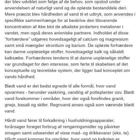
der blev udviklet som følge af de behov, som opstod under
anvendelsen af naturligt vand og de opløste bestanddele deri.
Mere præcist blev hårdheden af vand til et udtryk, som anvendes i
specifikke sammenhænge for at beskrive den tilsvarende
koncentration af ikke blot de alkaliske jordarters metalioner i
vandet, men også deres anioniske partnere. Indholdet af disse
”forhærdere” udgøres hovedsageligt af calcium og magnesium
samt små mængder strontium og barium. De opløste forhærdere
kan danne uopløselige stoffer, hovedsageligt kalk og såkaldt
kalksæbe. Forhærderes tendens til at danne uopløselige stoffer
var grundlaget for den interesse, som førte til skabelsen af det
konceptuelle og teoretiske system, der ligger bad konceptet om
vands hårdhed.
Blødt vand er det bedst egnede til alle formål, hvor vand
opvarmes - herunder vaskning, vanding af potteplanter osv. Blødt
vand forekommer i områder, hvor der også forefindes granit,
gnejs, basalt og skifer. Regnvand anses også som værende blødt
vand.
Hårdt vand fører til forkalkning i husholdningsapparater,
forårsager forøget forbrug af rengøringsmidler og påvirker
smagen samt udseendet af visse mad- og drikkevarer (eks. te).
Hårdt vand kommer fra områder, hvor sand og kalksten er