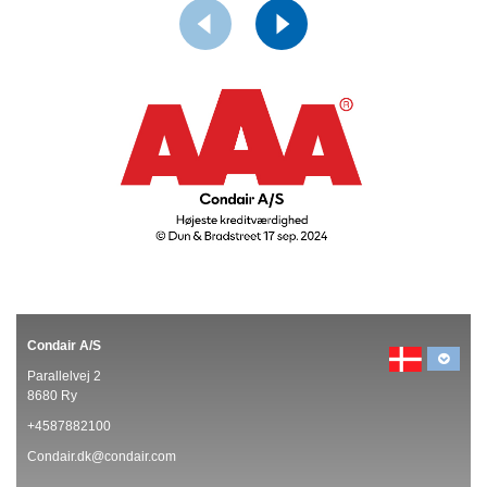
Condair A/S
Parallelvej 2
8680 Ry
+4587882100
Condair.dk@condair.com