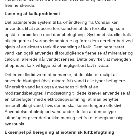
fremherskende.
Løsning af kalk-problemet
Det patenterede system til kalk-håndtering fra Condair kan
anvendes til at reducere forekomsten af den forkalkning, som
opstår i forbindelse med dampbefugtning. Systemet skræller kalk-
aflejringerne af varmeelementerne og fører dem derefter bort ved
hjælp af en ekstern tank til opsamling af kalk. Demineraliseret
vand kan også anvendes til forudgående fjernelse af mineraler og
calcium, allerede når vandet renses. Dette bevirker, at mængden
af ophobet kalk vil ligge på et negligerbart lavt niveau.
Det er imidlertid værd at bemærke, at det ikke er muligt at
anvende blødgjort (dvs. mineralfrit) vand i alle typer befugtere.
Mineralfrit vand kan også anvendes til drift af en
modstandsbefugter. I modsætning til dette kræver anvendelse af
en luftbefugter med elektrodeopvarmning, at man benytter
mineralholdigt vand, hvis denne skal kunne fungere effektivt.
Anvendelse af blødgjort vand under driften af denne type
luftbefugter giver derfor ikke mening set fra et energimæssigt
synspunkt.
Eksempel på beregning af isotermisk luftbefugtning