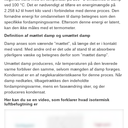
ved 100 °C. Det er nødvendigt at tilføre en energimængde på
2.258 kJ til hvert kilo vand i forbindelse med denne proces. Den
fornødne energi for omdannelsen til damp betegnes som den
specifikke fordampningsvarme. Eftersom denne energi er latent,
kan den ikke måles med et termometer.
Definition af mættet damp og umættet damp
Damp anses som værende ”mættet”, så længe det er i kontakt
med vand. Med andre ord er det ude af stand til at absorbere
yderligere væske og betegnes derfor som ”mættet damp”.
Umættet damp produceres, når temperaturen på den leverede
varme forbliver den samme, selvom mængden af damp forøges.
Kondensat er en af nøglekarakteristikaene for denne proces. Når
damp nedkøles, tilbagetrækkes den indeholdte
fordampningsvarme, mens en faseændring sker, og der
produceres kondensat.
Her kan du se en video, som forklarer hvad isotermisk
luftbefugtning er